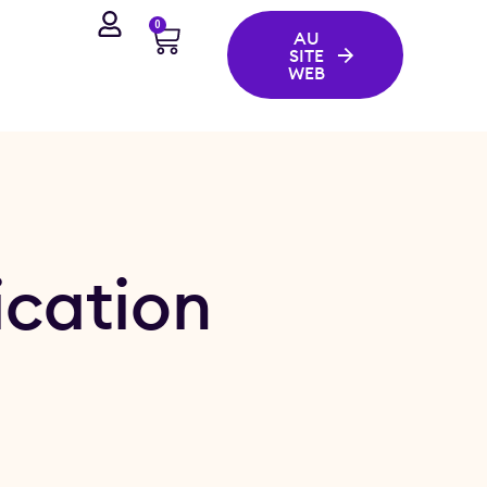
0
AU
SITE
WEB
ication