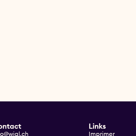
ontact
Links
fo@wigl.ch
Imprimer