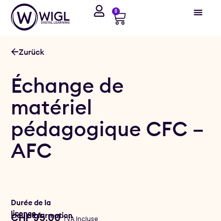
0
Zurück
Échange de
matériel
pédagogique CFC –
AFC
Durée de la
licence
Lieu de formation
CHF
95.00
TVA Incluse