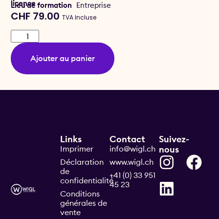
licence
Lieu de formation
Entreprise
CHF
79.00
TVA Incluse
Ajouter au panier
Links
Contact
Suivez-
Imprimer
info@wigl.ch
nous
Déclaration
www.wigl.ch
de
+41 (0) 33 951
confidentialité
45 23
Conditions
générales de
vente