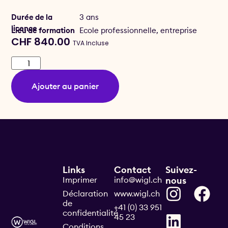
Durée de la
3 ans
licence
Lieu de formation
Ecole professionnelle, entreprise
CHF
840.00
TVA Incluse
Ajouter au panier
Links
Contact
Suivez-
Imprimer
info@wigl.ch
nous
Déclaration
www.wigl.ch
de
+41 (0) 33 951
confidentialité
45 23
Conditions