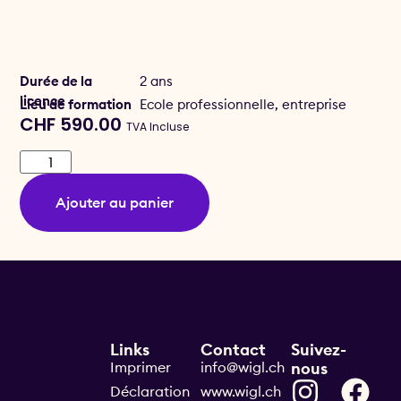
Durée de la
2 ans
licence
Lieu de formation
Ecole professionnelle, entreprise
CHF
590.00
TVA Incluse
Ajouter au panier
Links
Contact
Suivez-
Imprimer
info@wigl.ch
nous
Déclaration
www.wigl.ch