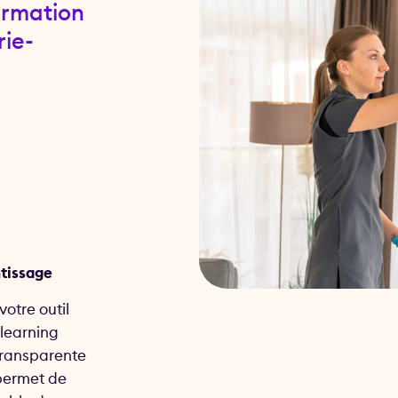
ormation
rie-
ntissage
otre outil
 learning
transparente
 permet de