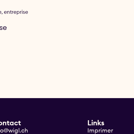
e, entreprise
use
ontact
Links
fo@wigl.ch
Imprimer