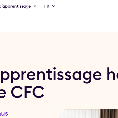
’apprentissage
FR
prentissage hô
e CFC
nus