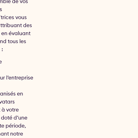
mble de vos
s
/trices vous
ttribuant des
 en évaluant
nd tous les
 :
e
ur l’entreprise
anisés en
vatars
 à votre
t doté d’une
te période,
nant notre