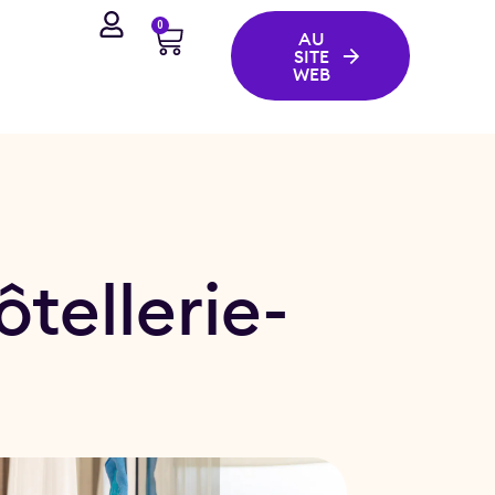
0
AU
SITE
WEB
tellerie-