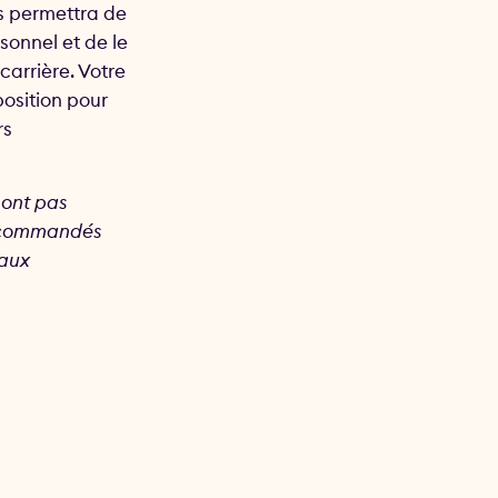
s permettra de
sonnel et de le
carrière. Votre
position pour
rs
sont pas
t commandés
 aux