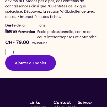
environ 400 vidéos pas à pas, des contenus de
connaissances ainsi que 700 entrées de lexique
spécialisé. Découvrez la section WIGLchallenge avec
des quiz interactifs et des fiches.
Durée de la
1 ans
licence
Lieu de formation
Ecole professionnelle, centre de
cours interentreprises et entreprise
CHF
79.00
TVA Incluse
Ajouter au panier
Links
Contact
Suivez-
Imprimer
info@wigl.ch