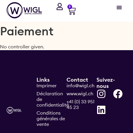
0
Paiement
No controller given.
Links
Contact
Suivez-
Imprimer
info@wigl.ch
nous
Déclaration
www.wigl.ch
de
+41 (0) 33 951
confidentialité
45 23
Conditions
générales de
vente