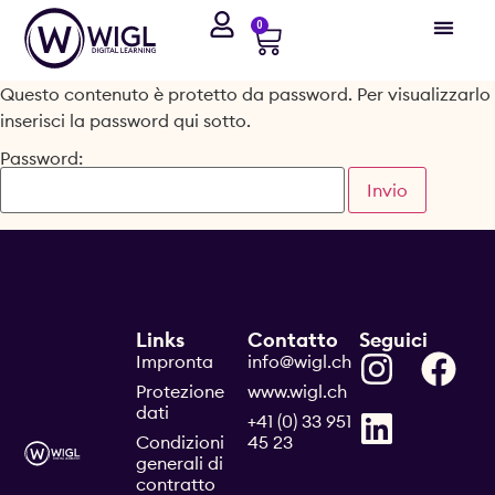
0
Questo contenuto è protetto da password. Per visualizzarlo
inserisci la password qui sotto.
Password:
Links
Contatto
Seguici
Impronta
info@wigl.ch
Protezione
www.wigl.ch
dati
+41 (0) 33 951
Condizioni
45 23
generali di
contratto