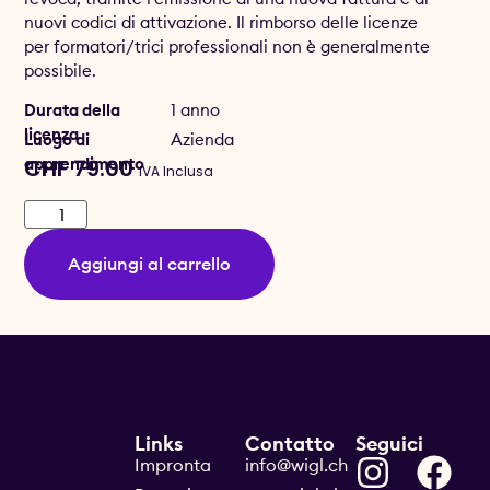
nuovi codici di attivazione. Il rimborso delle licenze
per formatori/trici professionali non è generalmente
possibile.
Durata della
1 anno
licenza
Luogo di
Azienda
apprendimento
CHF
79.00
IVA Inclusa
Aggiungi al carrello
Links
Contatto
Seguici
Impronta
info@wigl.ch