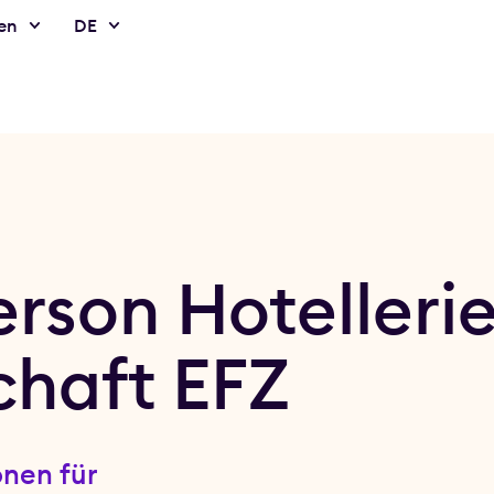
en
DE
rson Hotellerie
chaft EFZ
onen für