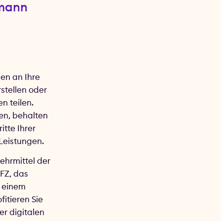
/mann
en an Ihre
stellen oder
n teilen.
en, behalten
itte Ihrer
 Leistungen.
Lehrmittel der
FZ, das
n einem
fitieren Sie
r digitalen