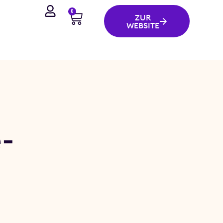
0
ZUR
WEBSITE
-