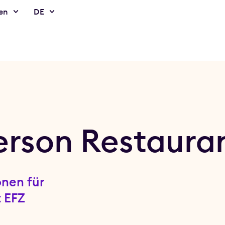
en
DE
erson Restaura
onen für
t EFZ