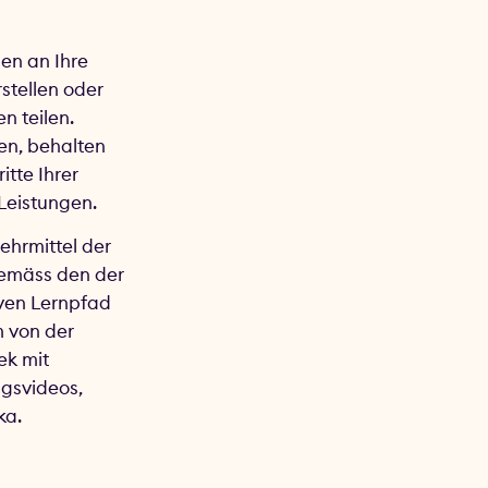
en an Ihre
stellen oder
n teilen.
en, behalten
itte Ihrer
 Leistungen.
Lehrmittel der
gemäss den der
iven Lernpfad
m von der
ek mit
ngsvideos,
ka.