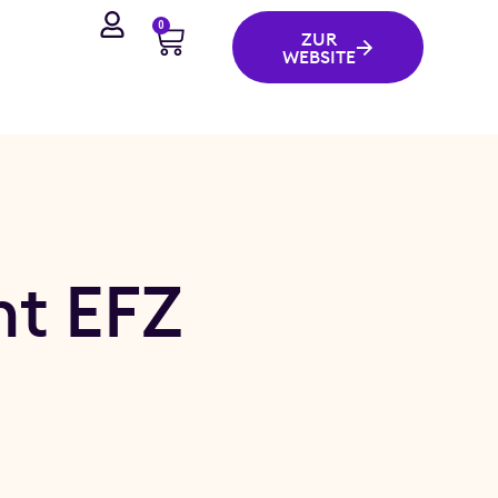
0
ZUR
WEBSITE
nt EFZ