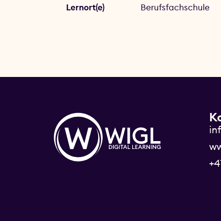
Lernort(e)
Berufsfachschule
K
in
ww
+4