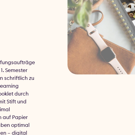
iefungsaufträge
 1. Semester
 schriftlich zu
Learning
oklet durch
t Stift und
timal
h auf Papier
aben optimal
en – digital