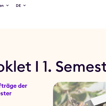
en
DE
let I 1. Semes
fträge der
ester