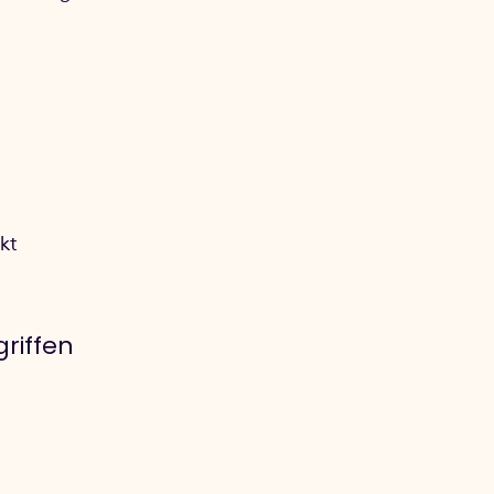
kt
riffen