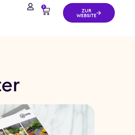
0
ZUR
WEBSITE
ter