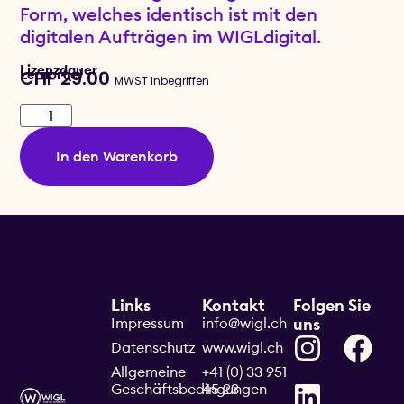
Form, welches identisch ist mit den
digitalen Aufträgen im WIGLdigital.
Lizenzdauer
Lernort(e)
CHF
29.00
MWST Inbegriffen
In den Warenkorb
Links
Kontakt
Folgen Sie
Impressum
info@wigl.ch
uns
Datenschutz
www.wigl.ch
Allgemeine
+41 (0) 33 951
Geschäftsbedingungen
45 23