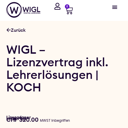
0
Zurück
WIGL –
Lizenzvertrag inkl.
Lehrerlösungen |
KOCH
Lizenzdauer
Lernort(e)
CHF
320.00
MWST Inbegriffen