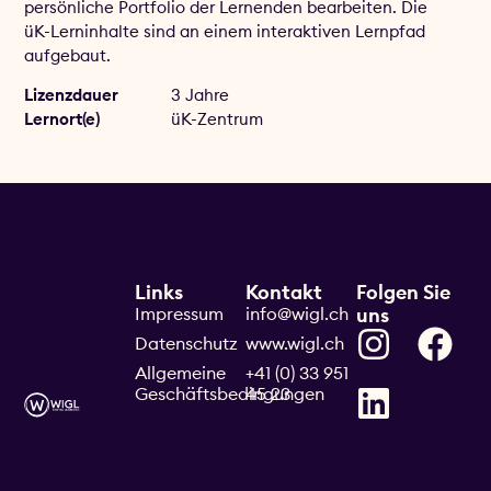
persönliche Portfolio der Lernenden bearbeiten. Die
üK-Lerninhalte sind an einem interaktiven Lernpfad
aufgebaut.
Lizenzdauer
3 Jahre
Lernort(e)
üK-Zentrum
Links
Kontakt
Folgen Sie
Impressum
info@wigl.ch
uns
Datenschutz
www.wigl.ch
Allgemeine
+41 (0) 33 951
Geschäftsbedingungen
45 23