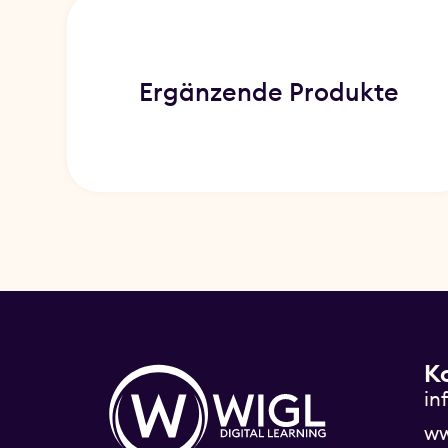
Ergänzende Produkte
K
in
ww